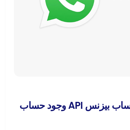
لماذا يتطلب استخدام واتساب بيزنس API وجود حساب