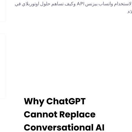
تعرف على سبب أهمية وجود حساب فيسبوك لاستخدام واتساب بيزنس API وكيف تساهم حلول اوتوربلاي في
ء.